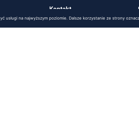
Kontakt
zyć usługi na najwyższym poziomie. Dalsze korzystanie ze strony oznacz
ul. Żwirki i Wigury 56d
43-190 Mikołów
biuro@dbn.pl
+48 603 280 279
+48 32 326 00 50
zacja
kofeinapr.pl