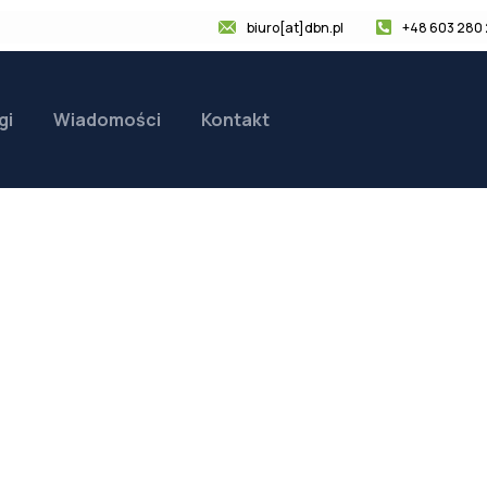
biuro[at]dbn.pl
+48 603 280
gi
Wiadomości
Kontakt