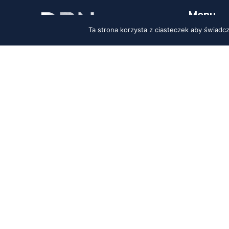
Menu
Ta strona korzysta z ciasteczek aby świadc
Start
O nas
Kontakt
© DBN 2023 / Wszelkie prawa zastrzeżone. Reali