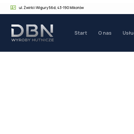
ul. Żwirki i Wigury 56d, 43-190 Mikołów
Start
O nas
Usłu